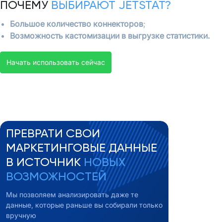
ПОЧЕМУ
ВЫБИРАЮТ JETSTAT?
Большое количество коннекторов
;
Возможность кастомизации в выгрузке статистики.
Начать использовать сейчас
ПРЕВРАТИ СВОИ
МАРКЕТИНГОВЫЕ ДАННЫЕ
В ИСТОЧНИК
НОВЫХ
ВОЗМОЖНОСТЕЙ
Мы позволяем анализировать даже те
данные, которые раньше вы собирали только
вручную