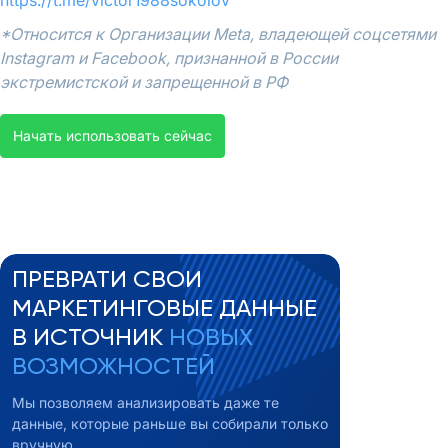
https://t.me/victor1988sokolov
*Относится к Организации Meta, владеющей соцсетями
Instagram и Facebook, признанной в России
экстремистской и запрещенной в РФ
Начать использовать сейчас
ПРЕВРАТИ СВОИ
МАРКЕТИНГОВЫЕ ДАННЫЕ
В ИСТОЧНИК
НОВЫХ
ВОЗМОЖНОСТЕЙ
Мы позволяем анализировать даже те
данные, которые раньше вы собирали только
вручную