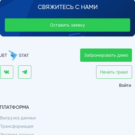
СВЯЖИТЕСЬ С НАМИ
Оставить заявку
Забронировать демо
Начать триал
Войти
ПЛАТФОРМА
Выгрузка данных
Трансформация
Экспорт данных