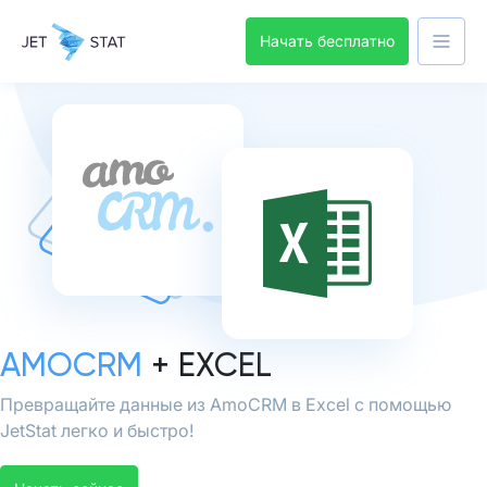
Начать бесплатно
AMOCRM
+ EXCEL
Превращайте данные из AmoCRM в Excel с помощью
JetStat легко и быстро!