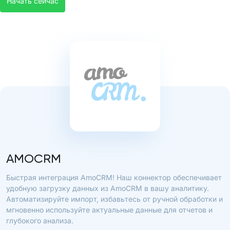
Начать сейчас
AMOCRM
Быстрая интеграция AmoCRM! Наш коннектор обеспечивает
удобную загрузку данных из AmoCRM в вашу аналитику.
Автоматизируйте импорт, избавьтесь от ручной обработки и
мгновенно используйте актуальные данные для отчетов и
глубокого анализа.