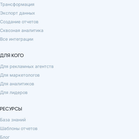
Трансформация
Экспорт данных
Создание отчетов
Сквозная аналитика
Все интеграции
ДЛЯ КОГО
Для рекламных агентств
Для маркетологов
Для аналитиков
Для лидеров
РЕСУРСЫ
База знаний
Шаблоны отчетов
Блог