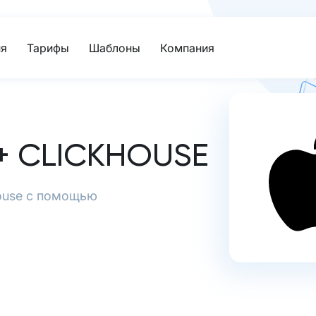
я
Тарифы
Шаблоны
Компания
+ CLICKHOUSE
House с помощью