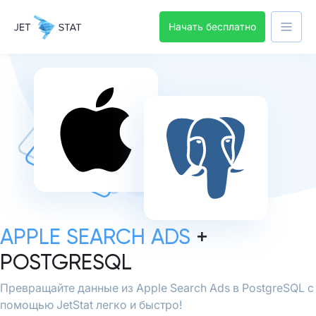
Начать бесплатно
APPLE SEARCH ADS
+
POSTGRESQL
Превращайте данные из Apple Search Ads в PostgreSQL с
помощью JetStat легко и быстро!