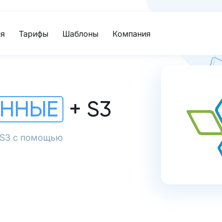
я
Тарифы
Шаблоны
Компания
АННЫЕ
+ S3
в S3 с помощью