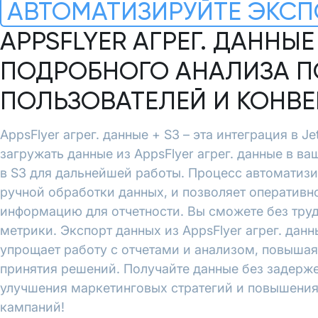
АВТОМАТИЗИРУЙТЕ ЭКСП
APPSFLYER АГРЕГ. ДАННЫЕ
ПОДРОБНОГО АНАЛИЗА П
ПОЛЬЗОВАТЕЛЕЙ И КОНВ
AppsFlyer агрег. данные + S3 – эта интеграция в J
загружать данные из AppsFlyer агрег. данные в ва
в S3 для дальнейшей работы. Процесс автоматиз
ручной обработки данных, и позволяет оперативн
информацию для отчетности. Вы сможете без тру
метрики. Экспорт данных из AppsFlyer агрег. данн
упрощает работу с отчетами и анализом, повышая
принятия решений. Получайте данные без задерже
улучшения маркетинговых стратегий и повышени
кампаний!