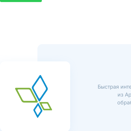
Быстрая инт
из A
обра