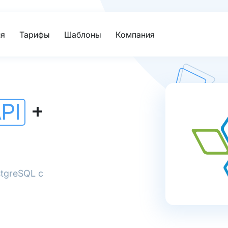
я
Тарифы
Шаблоны
Компания
PI
+
stgreSQL с