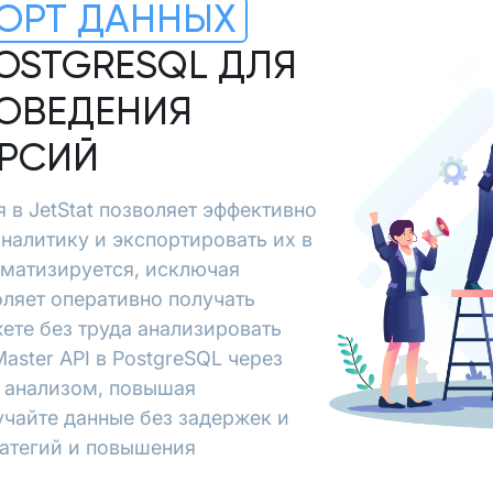
ОРТ ДАННЫХ
POSTGRESQL ДЛЯ
ОВЕДЕНИЯ
ЕРСИЙ
я в JetStat позволяет эффективно
аналитику и экспортировать их в
оматизируется, исключая
ляет оперативно получать
ете без труда анализировать
aster API в PostgreSQL через
и анализом, повышая
учайте данные без задержек и
ратегий и повышения