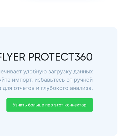
FLYER PROTECT360
печивает удобную загрузку данных
уйте импорт, избавьтесь от ручной
для отчетов и глубокого анализа.
Узнать больше про этот коннектор