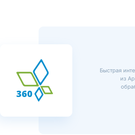
Быстрая инте
из Ap
обра