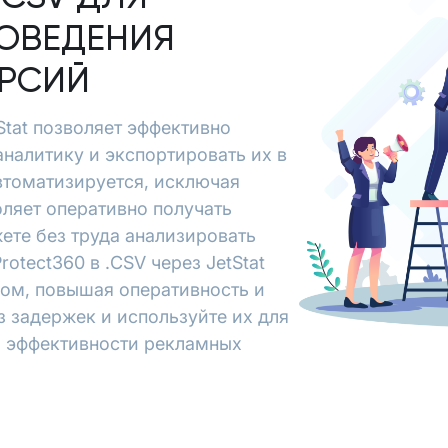
ОВЕДЕНИЯ
ЕРСИЙ
tStat позволяет эффективно
аналитику и экспортировать их в
втоматизируется, исключая
ляет оперативно получать
ете без труда анализировать
otect360 в .CSV через JetStat
зом, повышая оперативность и
з задержек и используйте их для
я эффективности рекламных