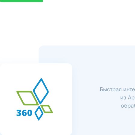
Быстрая инте
из Ap
обра