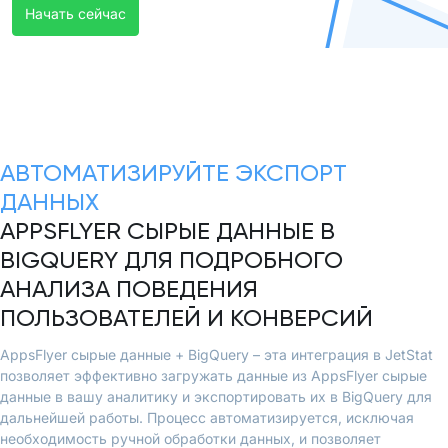
Начать сейчас
АВТОМАТИЗИРУЙТЕ ЭКСПОРТ
ДАННЫХ
APPSFLYER СЫРЫЕ ДАННЫЕ В
BIGQUERY ДЛЯ ПОДРОБНОГО
АНАЛИЗА ПОВЕДЕНИЯ
ПОЛЬЗОВАТЕЛЕЙ И КОНВЕРСИЙ
AppsFlyer сырые данные + BigQuery – эта интеграция в JetStat
позволяет эффективно загружать данные из AppsFlyer сырые
данные в вашу аналитику и экспортировать их в BigQuery для
дальнейшей работы. Процесс автоматизируется, исключая
необходимость ручной обработки данных, и позволяет