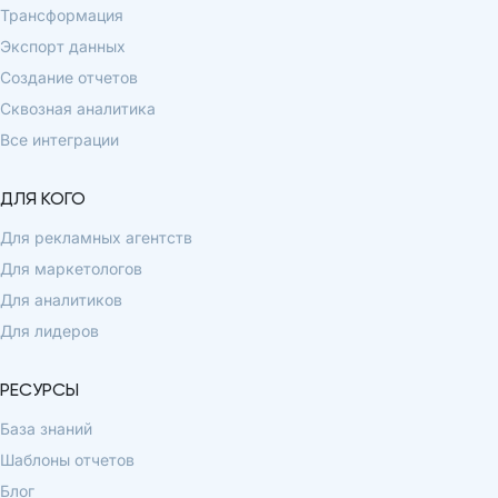
Трансформация
Экспорт данных
Создание отчетов
Сквозная аналитика
Все интеграции
ДЛЯ КОГО
Для рекламных агентств
Для маркетологов
Для аналитиков
Для лидеров
РЕСУРСЫ
База знаний
Шаблоны отчетов
Блог