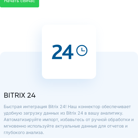
Начать сейчас
BITRIX 24
Быстрая интеграция Bitrix 24! Наш коннектор обеспечивает
удобную загрузку данных из Bitrix 24 в вашу аналитику.
Автоматизируйте импорт, избавьтесь от ручной обработки и
мгновенно используйте актуальные данные для отчетов и
глубокого анализа.