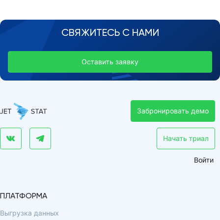
СВЯЖИТЕСЬ С НАМИ
Оставить заявку
Забронировать демо
Начать триал
Войти
ПЛАТФОРМА
Выгрузка данных