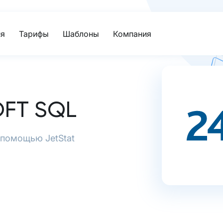
я
Тарифы
Шаблоны
Компания
FT SQL
с помощью JetStat