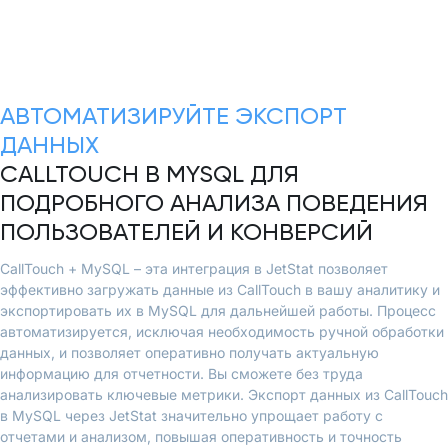
АВТОМАТИЗИРУЙТЕ ЭКСПОРТ
ДАННЫХ
CALLTOUCH В MYSQL ДЛЯ
ПОДРОБНОГО АНАЛИЗА ПОВЕДЕНИЯ
ПОЛЬЗОВАТЕЛЕЙ И КОНВЕРСИЙ
CallTouch + MySQL – эта интеграция в JetStat позволяет
эффективно загружать данные из CallTouch в вашу аналитику и
экспортировать их в MySQL для дальнейшей работы. Процесс
автоматизируется, исключая необходимость ручной обработки
данных, и позволяет оперативно получать актуальную
информацию для отчетности. Вы сможете без труда
анализировать ключевые метрики. Экспорт данных из CallTouch
в MySQL через JetStat значительно упрощает работу с
отчетами и анализом, повышая оперативность и точность