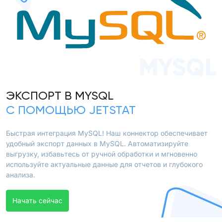
MYSQL
ЭКСПОРТ В MYSQL
С ПОМОЩЬЮ JETSTAT
Быстрая интеграция MySQL! Наш коннектор обеспечивает
удобный экспорт данных в MySQL. Автоматизируйте
выгрузку, избавьтесь от ручной обработки и мгновенно
используйте актуальные данные для отчетов и глубокого
анализа.
Начать сейчас