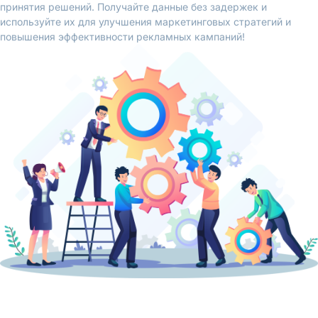
принятия решений. Получайте данные без задержек и
используйте их для улучшения маркетинговых стратегий и
повышения эффективности рекламных кампаний!