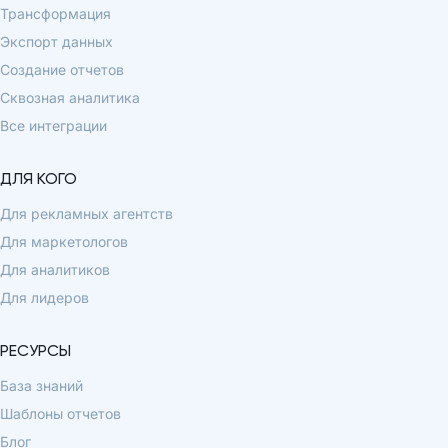
Трансформация
Экспорт данных
Создание отчетов
Сквозная аналитика
Все интеграции
ДЛЯ КОГО
Для рекламных агентств
Для маркетологов
Для аналитиков
Для лидеров
РЕСУРСЫ
База знаний
Шаблоны отчетов
Блог