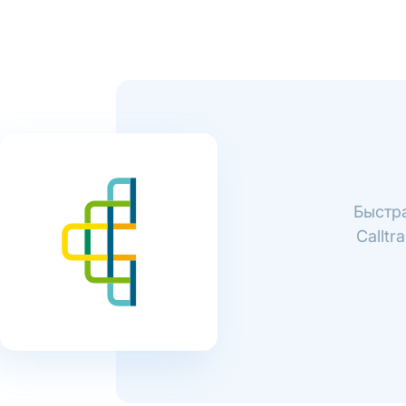
Быстра
Callt