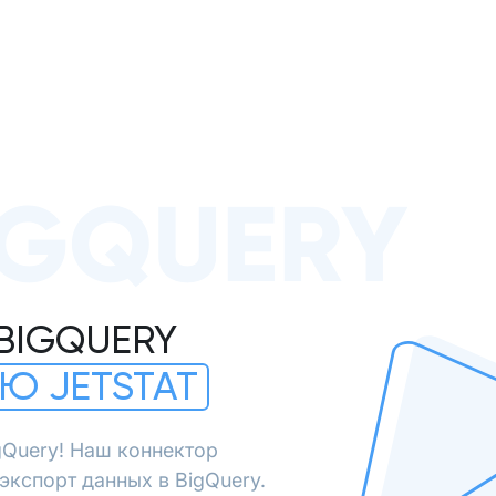
IGQUERY
BIGQUERY
Ю JETSTAT
gQuery! Наш коннектор
экспорт данных в BigQuery.