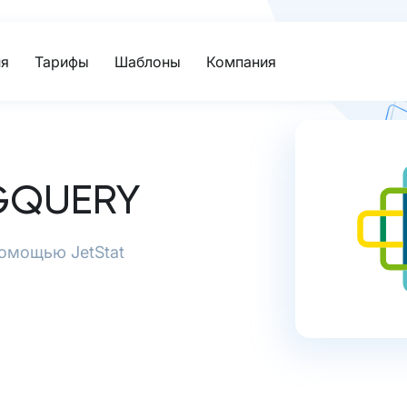
я
Тарифы
Шаблоны
Компания
GQUERY
помощью JetStat