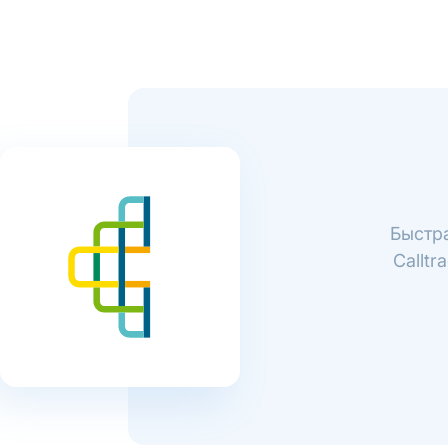
Быстра
Callt