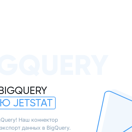
IGQUERY
BIGQUERY
Ю JETSTAT
gQuery! Наш коннектор
экспорт данных в BigQuery.