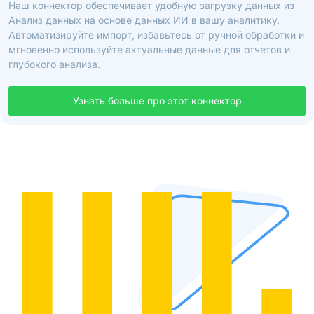
Наш коннектор обеспечивает удобную загрузку данных из
Анализ данных на основе данных ИИ в вашу аналитику.
Автоматизируйте импорт, избавьтесь от ручной обработки и
мгновенно используйте актуальные данные для отчетов и
глубокого анализа.
Узнать больше про этот коннектор