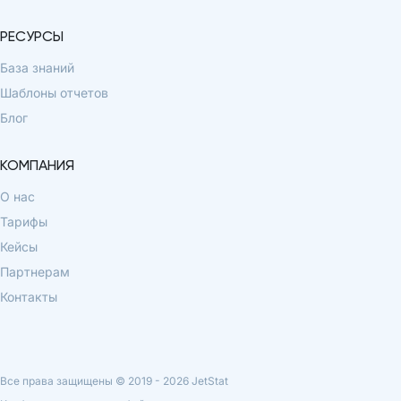
РЕСУРСЫ
База знаний
Шаблоны отчетов
Блог
КОМПАНИЯ
О нас
Тарифы
Кейсы
Партнерам
Контакты
Все права защищены © 2019 -
2026
JetStat