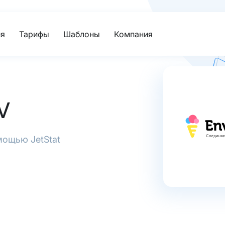
я
Тарифы
Шаблоны
Компания
V
мощью JetStat