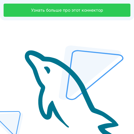
Узнать больше про этот коннектор