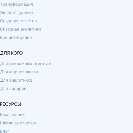
Трансформация
Экспорт данных
Создание отчетов
Сквозная аналитика
Все интеграции
ДЛЯ КОГО
Для рекламных агентств
Для маркетологов
Для аналитиков
Для лидеров
РЕСУРСЫ
База знаний
Шаблоны отчетов
Блог