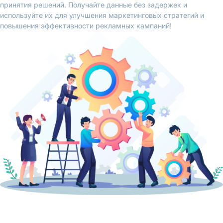
принятия решений. Получайте данные без задержек и
используйте их для улучшения маркетинговых стратегий и
повышения эффективности рекламных кампаний!