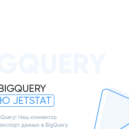
IGQUERY
BIGQUERY
Ю JETSTAT
gQuery! Наш коннектор
экспорт данных в BigQuery.