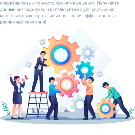
оперативность и точность принятия решений. Получайте
данные без задержек и используйте их для улучшения
маркетинговых стратегий и повышения эффективности
рекламных кампаний!