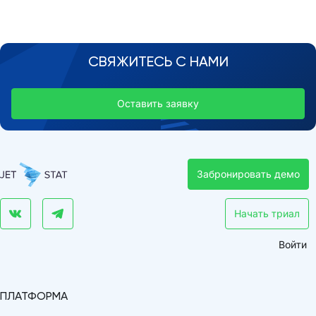
СВЯЖИТЕСЬ С НАМИ
Оставить заявку
Забронировать демо
Начать триал
Войти
ПЛАТФОРМА