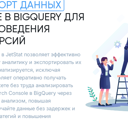
ОРТ ДАННЫХ
 В BIGQUERY ДЛЯ
ОВЕДЕНИЯ
ЕРСИЙ
 в JetStat позволяет эффективно
у аналитику и экспортировать их
матизируется, исключая
ляет оперативно получать
ете без труда анализировать
ch Console в BigQuery через
и анализом, повышая
учайте данные без задержек и
ратегий и повышения