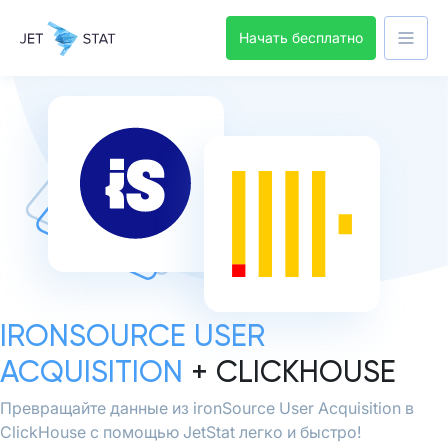
Начать бесплатно
IRONSOURCE USER
ACQUISITION
+ CLICKHOUSE
Превращайте данные из ironSource User Acquisition в
ClickHouse с помощью JetStat легко и быстро!