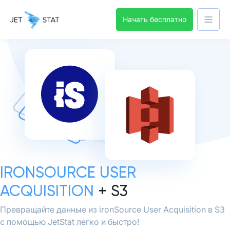
Начать бесплатно
IRONSOURCE USER
ACQUISITION
+ S3
Превращайте данные из ironSource User Acquisition в S3
с помощью JetStat легко и быстро!