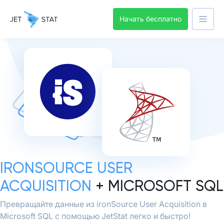
Начать бесплатно
IRONSOURCE USER
ACQUISITION
+ MICROSOFT SQL
Превращайте данные из ironSource User Acquisition в
Microsoft SQL с помощью JetStat легко и быстро!