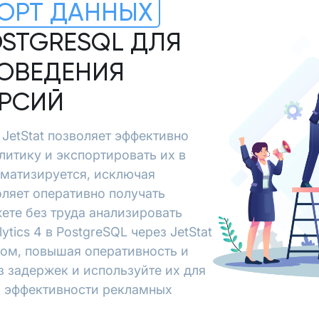
ОРТ ДАННЫХ
OSTGRESQL ДЛЯ
ОВЕДЕНИЯ
ЕРСИЙ
в JetStat позволяет эффективно
алитику и экспортировать их в
оматизируется, исключая
ляет оперативно получать
ете без труда анализировать
tics 4 в PostgreSQL через JetStat
зом, повышая оперативность и
з задержек и используйте их для
я эффективности рекламных