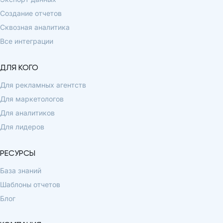
Создание отчетов
Сквозная аналитика
Все интеграции
ДЛЯ КОГО
Для рекламных агентств
Для маркетологов
Для аналитиков
Для лидеров
РЕСУРСЫ
База знаний
Шаблоны отчетов
Блог