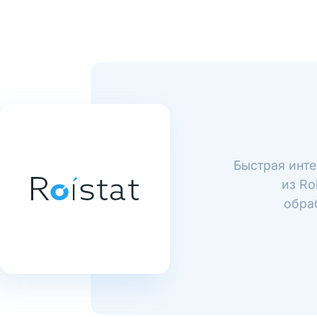
Быстрая инте
из Ro
обра