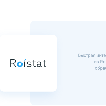
Быстрая инте
из Ro
обра