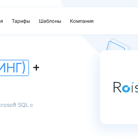
я
Тарифы
Шаблоны
Компания
ИНГ)
+
rosoft SQL с