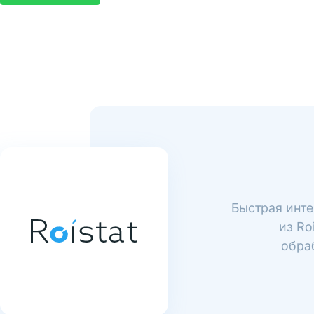
Быстрая инте
из Ro
обра