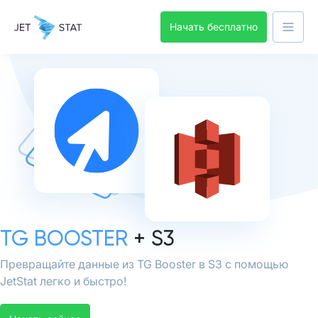
Начать бесплатно
TG BOOSTER
+ S3
Превращайте данные из TG Booster в S3 с помощью
JetStat легко и быстро!