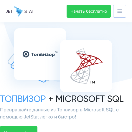
Начать бесплатно
ТОПВИЗОР
+ MICROSOFT SQL
Превращайте данные из Топвизор в Microsoft SQL с
помощью JetStat легко и быстро!