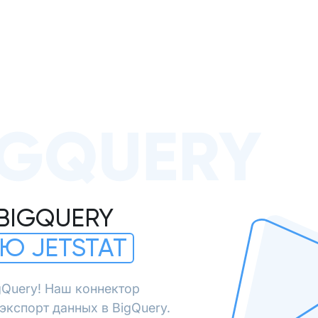
IGQUERY
BIGQUERY
Ю JETSTAT
gQuery! Наш коннектор
экспорт данных в BigQuery.