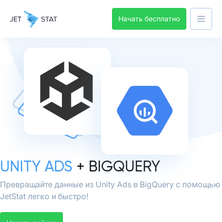
Начать бесплатно
UNITY ADS
+ BIGQUERY
Превращайте данные из Unity Ads в BigQuery с помощью
JetStat легко и быстро!