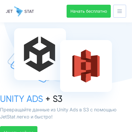
Начать бесплатно
UNITY ADS
+ S3
Превращайте данные из Unity Ads в S3 с помощью
JetStat легко и быстро!