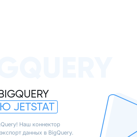
IGQUERY
BIGQUERY
Ю JETSTAT
gQuery! Наш коннектор
экспорт данных в BigQuery.