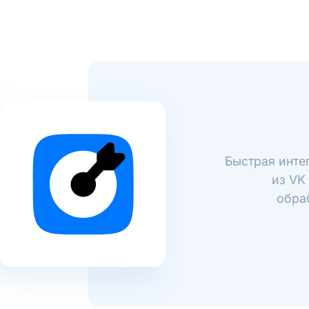
Быстрая инте
из VK
обра