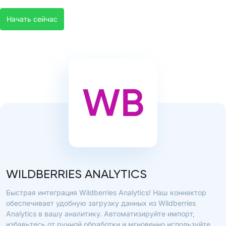
Начать сейчас
WILDBERRIES ANALYTICS
Быстрая интеграция Wildberries Analytics! Наш коннектор
обеспечивает удобную загрузку данных из Wildberries
Analytics в вашу аналитику. Автоматизируйте импорт,
избавьтесь от ручной обработки и мгновенно используйте