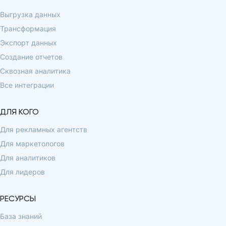
Выгрузка данных
Трансформация
Экспорт данных
Создание отчетов
Сквозная аналитика
Все интеграции
ДЛЯ КОГО
Для рекламных агентств
Для маркетологов
Для аналитиков
Для лидеров
РЕСУРСЫ
База знаний