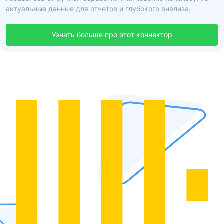
актуальные данные для отчетов и глубокого анализа.
Узнать больше про этот коннектор