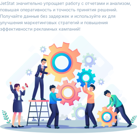
JetStat значительно упрощает работу с отчетами и анализом,
повышая оперативность и точность принятия решений.
Получайте данные без задержек и используйте их для
улучшения маркетинговых стратегий и повышения
эффективности рекламных кампаний!