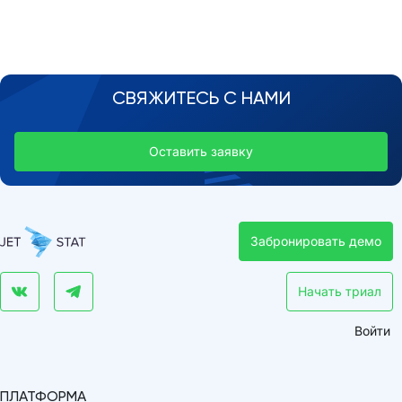
СВЯЖИТЕСЬ С НАМИ
Оставить заявку
Забронировать демо
Начать триал
Войти
ПЛАТФОРМА