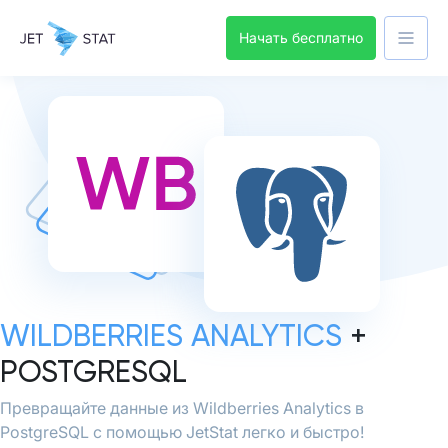
Начать бесплатно
WILDBERRIES ANALYTICS
+
POSTGRESQL
Превращайте данные из Wildberries Analytics в
PostgreSQL с помощью JetStat легко и быстро!