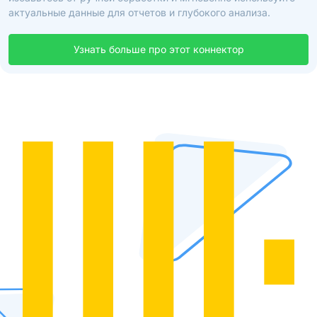
актуальные данные для отчетов и глубокого анализа.
Узнать больше про этот коннектор