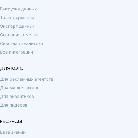
Выгрузка данных
Трансформация
Экспорт данных
Создание отчетов
Сквозная аналитика
Все интеграции
ДЛЯ КОГО
Для рекламных агентств
Для маркетологов
Для аналитиков
Для лидеров
РЕСУРСЫ
База знаний