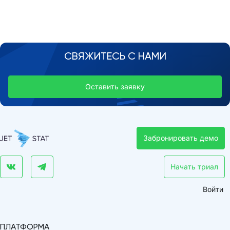
СВЯЖИТЕСЬ С НАМИ
Оставить заявку
Забронировать демо
Начать триал
Войти
ПЛАТФОРМА