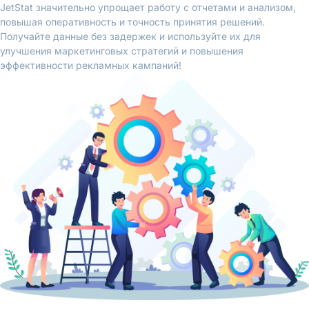
JetStat значительно упрощает работу с отчетами и анализом,
повышая оперативность и точность принятия решений.
Получайте данные без задержек и используйте их для
улучшения маркетинговых стратегий и повышения
эффективности рекламных кампаний!