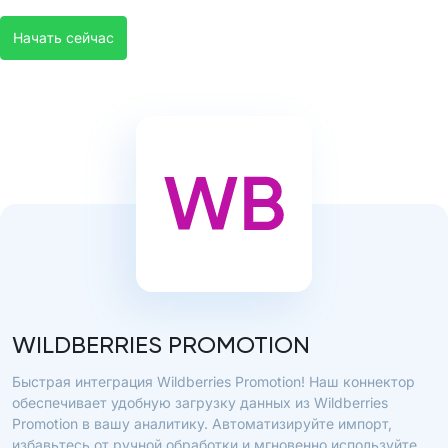
Начать сейчас
WILDBERRIES PROMOTION
Быстрая интеграция Wildberries Promotion! Наш коннектор
обеспечивает удобную загрузку данных из Wildberries
Promotion в вашу аналитику. Автоматизируйте импорт,
избавьтесь от ручной обработки и мгновенно используйте