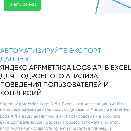
Начать сейчас
АВТОМАТИЗИРУЙТЕ ЭКСПОРТ
ДАННЫХ
ЯНДЕКС APPMETRICA LOGS API В EXCEL
ДЛЯ ПОДРОБНОГО АНАЛИЗА
ПОВЕДЕНИЯ ПОЛЬЗОВАТЕЛЕЙ И
КОНВЕРСИЙ
Яндекс AppMetrica Logs API + Excel – эта интеграция в JetStat
позволяет эффективно загружать данные из Яндекс AppMetrica
Logs API в вашу аналитику и экспортировать их в формате
Excel для дальнейшей работы. Процесс автоматизируется,
исключая необходимость ручной обработки данных, и