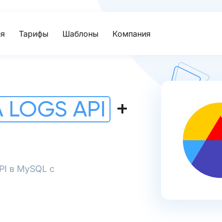
я
Тарифы
Шаблоны
Компания
 LOGS API
+
PI в MySQL с