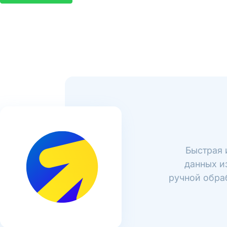
Быстрая 
данных и
ручной обраб