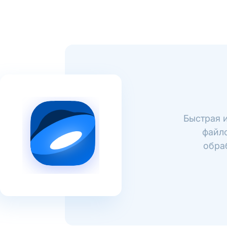
Быстрая 
файло
обра