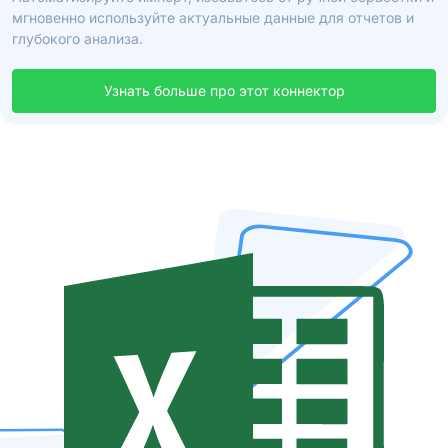
мгновенно используйте актуальные данные для отчетов и
глубокого анализа.
Узнать больше про этот коннектор