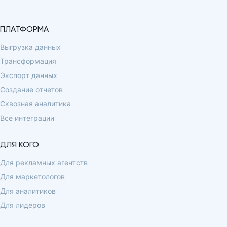
ПЛАТФОРМА
Выгрузка данных
Трансформация
Экспорт данных
Создание отчетов
Сквозная аналитика
Все интеграции
ДЛЯ КОГО
Для рекламных агентств
Для маркетологов
Для аналитиков
Для лидеров