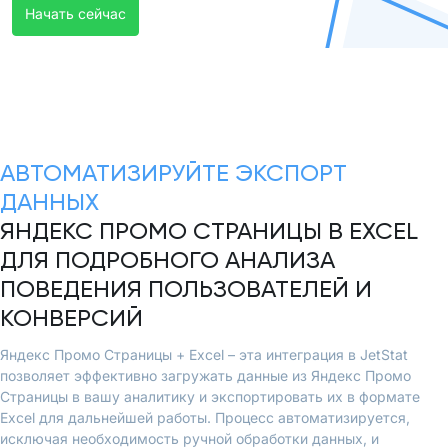
Начать сейчас
АВТОМАТИЗИРУЙТЕ ЭКСПОРТ
ДАННЫХ
ЯНДЕКС ПРОМО СТРАНИЦЫ В EXCEL
ДЛЯ ПОДРОБНОГО АНАЛИЗА
ПОВЕДЕНИЯ ПОЛЬЗОВАТЕЛЕЙ И
КОНВЕРСИЙ
Яндекс Промо Страницы + Excel – эта интеграция в JetStat
позволяет эффективно загружать данные из Яндекс Промо
Страницы в вашу аналитику и экспортировать их в формате
Excel для дальнейшей работы. Процесс автоматизируется,
исключая необходимость ручной обработки данных, и