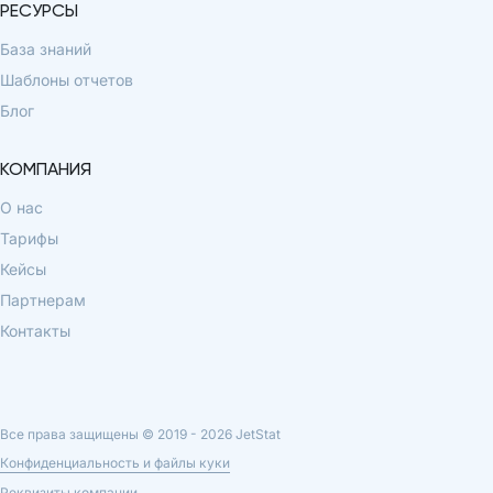
РЕСУРСЫ
База знаний
Шаблоны отчетов
Блог
КОМПАНИЯ
О нас
Тарифы
Кейсы
Партнерам
Контакты
Все права защищены © 2019 -
2026
JetStat
Конфиденциальность и файлы куки
Реквизиты компании