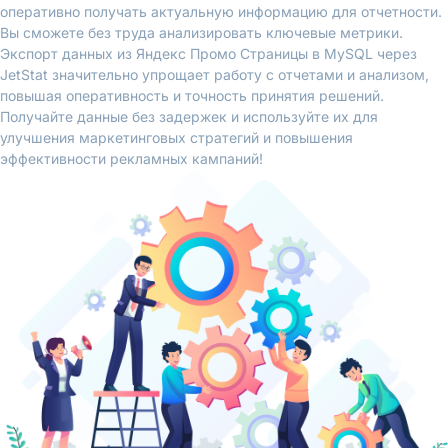
оперативно получать актуальную информацию для отчетности.
Вы сможете без труда анализировать ключевые метрики.
Экспорт данных из Яндекс Промо Страницы в MySQL через
JetStat значительно упрощает работу с отчетами и анализом,
повышая оперативность и точность принятия решений.
Получайте данные без задержек и используйте их для
улучшения маркетинговых стратегий и повышения
эффективности рекламных кампаний!