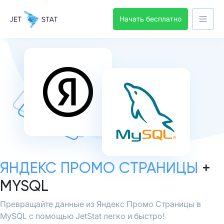
Начать бесплатно
ЯНДЕКС ПРОМО СТРАНИЦЫ
+
MYSQL
Превращайте данные из Яндекс Промо Страницы в
MySQL с помощью JetStat легко и быстро!