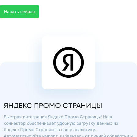
Начать сейчас
ЯНДЕКС ПРОМО СТРАНИЦЫ
Быстрая интеграция Яндекс Промо Страницы! Наш
коннектор обеспечивает удобную загрузку данных из
Яндекс Промо Страницы в вашу аналитику.
Автоматизируйте импорт, избавьтесь от ручной обработки и