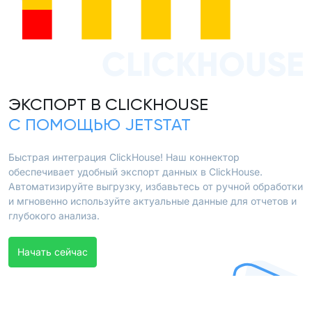
CLICKHOUSE
ЭКСПОРТ В CLICKHOUSE
С ПОМОЩЬЮ JETSTAT
Быстрая интеграция ClickHouse! Наш коннектор
обеспечивает удобный экспорт данных в ClickHouse.
Автоматизируйте выгрузку, избавьтесь от ручной обработки
и мгновенно используйте актуальные данные для отчетов и
глубокого анализа.
Начать сейчас