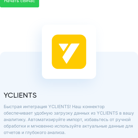
Начать сейчас
YCLIENTS
Быстрая интеграция YCLIENTS! Наш коннектор
обеспечивает удобную загрузку данных из YCLIENTS в вашу
аналитику. Автоматизируйте импорт, избавьтесь от ручной
обработки и мгновенно используйте актуальные данные для
отчетов и глубокого анализа.