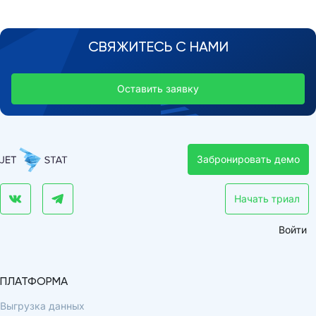
СВЯЖИТЕСЬ С НАМИ
Оставить заявку
Забронировать демо
Начать триал
Войти
ПЛАТФОРМА
Выгрузка данных