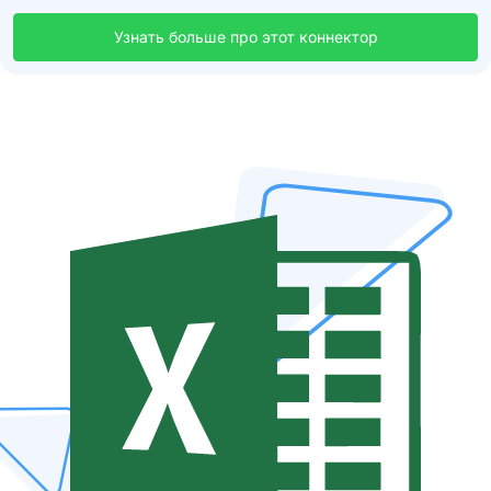
Узнать больше про этот коннектор